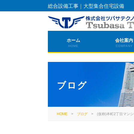
総合設備工事｜大型集合住宅設備
ホーム
会社案内
HOME
COMPANY
ブログ
HOME
>
ブログ
>
(仮称)本町2丁目マ