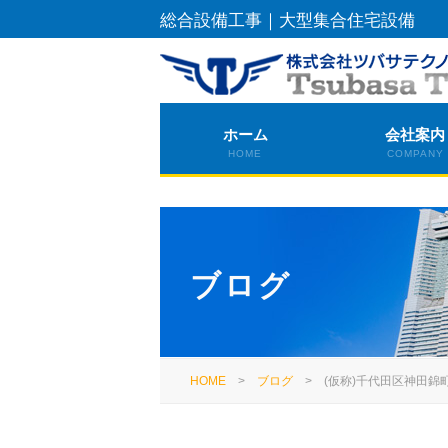
総合設備工事｜大型集合住宅設備
ホーム
会社案内
HOME
COMPANY
ブログ
HOME
>
ブログ
>
(仮称)千代田区神田