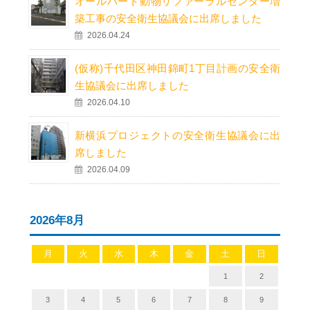
オールハート動物リファーラルセンター増
築工事の安全衛生協議会に出席しました
2026.04.24
(仮称)千代田区神田錦町1丁目計画の安全衛
生協議会に出席しました
2026.04.10
新横浜プロジェクトの安全衛生協議会に出
席しました
2026.04.09
2026年8月
月
火
水
木
金
土
日
1
2
3
4
5
6
7
8
9